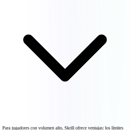
Para jugadores con volumen alto, Skrill ofrece ventajas: los límites