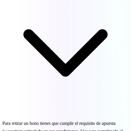
Para retirar un bono tienes que cumplir el requisito de apuesta