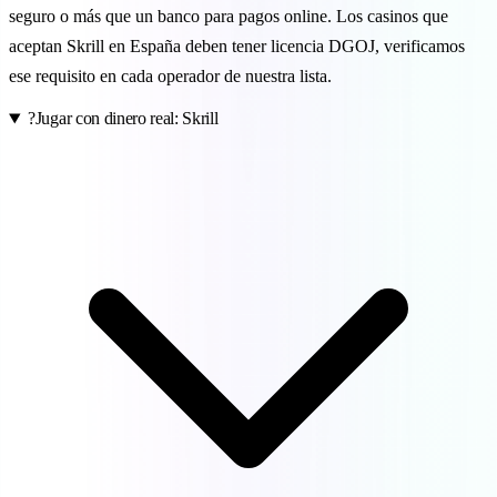
seguro o más que un banco para pagos online. Los casinos que
aceptan Skrill en España deben tener licencia DGOJ, verificamos
ese requisito en cada operador de nuestra lista.
?
Jugar con dinero real: Skrill