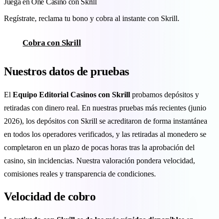
Juega en One Casino con Skrill
Regístrate, reclama tu bono y cobra al instante con Skrill.
Cobra con Skrill
Nuestros datos de pruebas
El
Equipo Editorial Casinos con Skrill
probamos depósitos y
retiradas con dinero real. En nuestras pruebas más recientes (junio
2026), los depósitos con Skrill se acreditaron de forma instantánea
en todos los operadores verificados, y las retiradas al monedero se
completaron en un plazo de pocas horas tras la aprobación del
casino, sin incidencias. Nuestra valoración pondera velocidad,
comisiones reales y transparencia de condiciones.
Velocidad de cobro