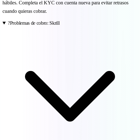
hábiles. Completa el KYC con cuenta nueva para evitar retrasos
cuando quieras cobrar.
?
Problemas de cobro: Skrill