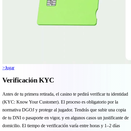
>
Jugar
Verificación KYC
Antes de tu primera retirada, el casino te pedirá verificar tu identidad
(KYC: Know Your Customer). El proceso es obligatorio por la
normativa DGOJ y protege al jugador. Tendrás que subir una copia
de tu DNI o pasaporte en vigor, y en algunos casos un justificante de
domicilio. El tiempo de verificación varía entre horas y 1–2 días