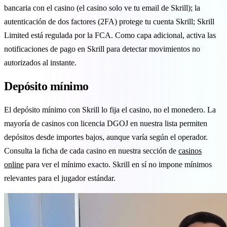
bancaria con el casino (el casino solo ve tu email de Skrill); la
autenticación de dos factores (2FA) protege tu cuenta Skrill; Skrill
Limited está regulada por la FCA. Como capa adicional, activa las
notificaciones de pago en Skrill para detectar movimientos no
autorizados al instante.
Depósito mínimo
El depósito mínimo con Skrill lo fija el casino, no el monedero. La
mayoría de casinos con licencia DGOJ en nuestra lista permiten
depósitos desde importes bajos, aunque varía según el operador.
Consulta la ficha de cada casino en nuestra sección de
casinos
online
para ver el mínimo exacto. Skrill en sí no impone mínimos
relevantes para el jugador estándar.