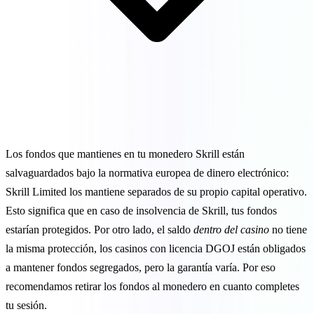
Los fondos que mantienes en tu monedero Skrill están
salvaguardados bajo la normativa europea de dinero electrónico:
Skrill Limited los mantiene separados de su propio capital operativo.
Esto significa que en caso de insolvencia de Skrill, tus fondos
estarían protegidos. Por otro lado, el saldo
dentro del casino
no tiene
la misma protección, los casinos con licencia DGOJ están obligados
a mantener fondos segregados, pero la garantía varía. Por eso
recomendamos retirar los fondos al monedero en cuanto completes
tu sesión.