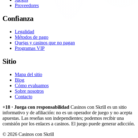
Proveedores
Confianza
Legalidad
Métodos de pago
Quejas y casinos que no pagan
Programas VIP
Sitio
Mapa del sitio
Blog
Cómo evaluamos
Sobre nosotros
Contacto
+18 · Juega con responsabilidad
Casinos con Skrill es un sitio
informativo y de afiliación: no es un operador de juego y no acepta
apuestas. Las reseñas son independientes; podemos recibir una
comisión por los enlaces a casinos. El juego puede generar adicción.
© 2026 Casinos con Skrill