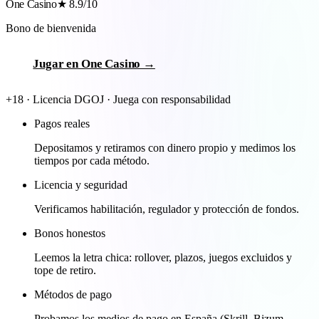
One Casino
★ 8.9
/10
Bono de bienvenida
Jugar en One Casino →
+18 · Licencia DGOJ · Juega con responsabilidad
Pagos reales
Depositamos y retiramos con dinero propio y medimos los
tiempos por cada método.
Licencia y seguridad
Verificamos habilitación, regulador y protección de fondos.
Bonos honestos
Leemos la letra chica: rollover, plazos, juegos excluidos y
tope de retiro.
Métodos de pago
Probamos los medios de pago en España (Skrill, Bizum,