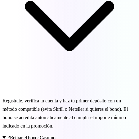
Regístrate, verifica tu cuenta y haz tu primer depósito con un
método compatible (evita Skrill o Neteller si quieres el bono). El
bono se acredita automáticamente al cumplir el importe mínimo
indicado en la promoción.
?
Retirar el bono: Casumo