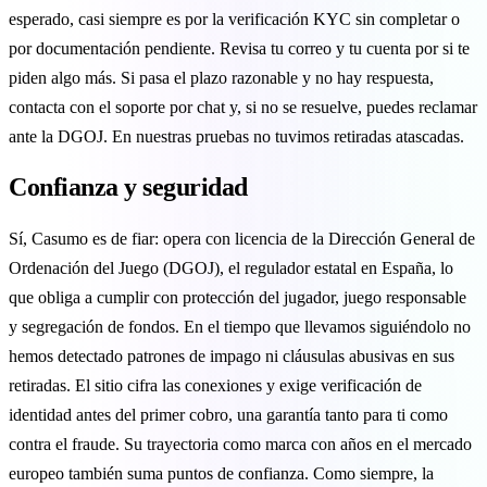
esperado, casi siempre es por la verificación KYC sin completar o
por documentación pendiente. Revisa tu correo y tu cuenta por si te
piden algo más. Si pasa el plazo razonable y no hay respuesta,
contacta con el soporte por chat y, si no se resuelve, puedes reclamar
ante la DGOJ. En nuestras pruebas no tuvimos retiradas atascadas.
Confianza y seguridad
Sí, Casumo es de fiar: opera con licencia de la Dirección General de
Ordenación del Juego (DGOJ), el regulador estatal en España, lo
que obliga a cumplir con protección del jugador, juego responsable
y segregación de fondos. En el tiempo que llevamos siguiéndolo no
hemos detectado patrones de impago ni cláusulas abusivas en sus
retiradas. El sitio cifra las conexiones y exige verificación de
identidad antes del primer cobro, una garantía tanto para ti como
contra el fraude. Su trayectoria como marca con años en el mercado
europeo también suma puntos de confianza. Como siempre, la