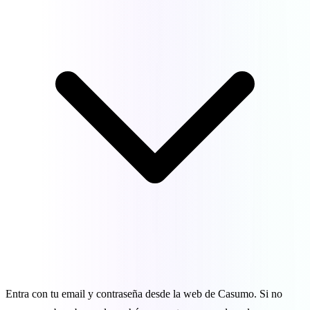
Entra con tu email y contraseña desde la web de Casumo. Si no