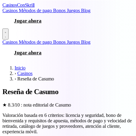
CasinosConSkrill
Casinos
Métodos de pago
Bonos
Juegos
Blog
Jugar ahora
Casinos
Métodos de pago
Bonos
Juegos
Blog
Jugar ahora
Inicio
›
Casinos
›
Reseña de Casumo
Reseña de Casumo
★
8.3/10
: nota editorial de Casumo
Valoración basada en 6 criterios: licencia y seguridad, bono de
bienvenida y requisitos de apuesta, métodos de pago y velocidad de
retirada, catálogo de juegos y proveedores, atención al cliente,
experiencia móvil.