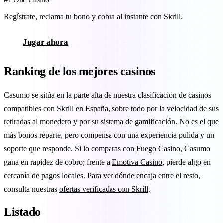
Regístrate, reclama tu bono y cobra al instante con Skrill.
Jugar ahora
Ranking de los mejores casinos
Casumo se sitúa en la parte alta de nuestra clasificación de casinos
compatibles con Skrill en España, sobre todo por la velocidad de sus
retiradas al monedero y por su sistema de gamificación. No es el que
más bonos reparte, pero compensa con una experiencia pulida y un
soporte que responde. Si lo comparas con
Fuego Casino
, Casumo
gana en rapidez de cobro; frente a
Emotiva Casino
, pierde algo en
cercanía de pagos locales. Para ver dónde encaja entre el resto,
consulta nuestras
ofertas verificadas con Skrill
.
Listado