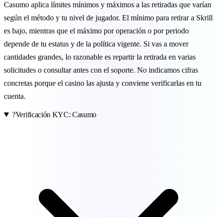
Casumo aplica límites mínimos y máximos a las retiradas que varían
según el método y tu nivel de jugador. El mínimo para retirar a Skrill
es bajo, mientras que el máximo por operación o por periodo
depende de tu estatus y de la política vigente. Si vas a mover
cantidades grandes, lo razonable es repartir la retirada en varias
solicitudes o consultar antes con el soporte. No indicamos cifras
concretas porque el casino las ajusta y conviene verificarlas en tu
cuenta.
?
Verificación KYC: Casumo