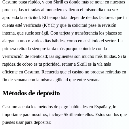
Casumo paga rápido, y con Skrill es donde más se nota: en nuestras
pruebas, las retiradas al monedero salieron el mismo día una vez
aprobada la solicitud. El tiempo total depende de dos factores: que tu
cuenta esté verificada (KYC) y que la solicitud pase la revisión
interna, que suele ser ágil. Con tarjeta y transferencia los plazos se
alargan a uno o varios días hábiles, como en casi todo el sector. La
primera retirada siempre tarda más porque coincide con la
verificación de identidad; las siguientes son mucho más fluidas. Si la
rapidez de cobro es tu prioridad, retirar a
Skrill
es la vía más
eficiente en Casumo. Recuerda que el casino no procesa retiradas en
fin de semana con la misma agilidad que entre semana.
Métodos de depósito
Casumo acepta los métodos de pago habituales en España y, lo
importante para nosotros, incluye Skrill entre ellos. Estos son los que
puedes usar para depositar: