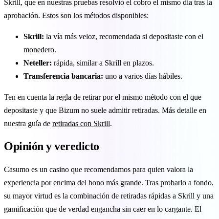
Skrill, que en nuestras pruebas resolvió el cobro el mismo día tras la
aprobación. Estos son los métodos disponibles:
Skrill:
la vía más veloz, recomendada si depositaste con el
monedero.
Neteller:
rápida, similar a Skrill en plazos.
Transferencia bancaria:
uno a varios días hábiles.
Ten en cuenta la regla de retirar por el mismo método con el que
depositaste y que Bizum no suele admitir retiradas. Más detalle en
nuestra guía de
retiradas con Skrill
.
Opinión y veredicto
Casumo es un casino que recomendamos para quien valora la
experiencia por encima del bono más grande. Tras probarlo a fondo,
su mayor virtud es la combinación de retiradas rápidas a Skrill y una
gamificación que de verdad engancha sin caer en lo cargante. El