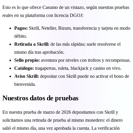
Esto es lo que ofrece Casumo de un vistazo, según nuestras pruebas
reales en su plataforma con licencia DGOJ:
Pagos:
Skrill, Neteller, Bizum, transferencia y tarjeta en modo
débito.
Retirada a Skrill:
de las más rápidas; suele resolverse el
mismo día tras aprobación.
Sello propio:
aventura por niveles con trofeos y recompensas.
Catálogo:
tragaperras, ruleta, blackjack y casino en vivo.
Aviso Skrill:
depositar con Skrill puede no activar el bono de
bienvenida.
Nuestros datos de pruebas
En nuestra prueba de marzo de 2026 depositamos con Skrill y
solicitamos una retirada de prueba al mismo monedero: el dinero
salió el mismo día, una vez aprobada la cuenta. La verificación