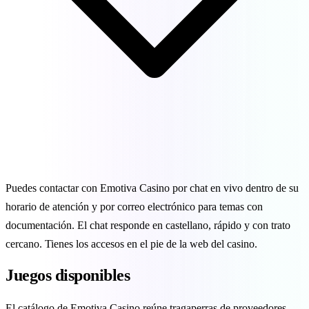
Puedes contactar con Emotiva Casino por chat en vivo dentro de su
horario de atención y por correo electrónico para temas con
documentación. El chat responde en castellano, rápido y con trato
cercano. Tienes los accesos en el pie de la web del casino.
Juegos disponibles
El catálogo de Emotiva Casino reúne tragaperras de proveedores