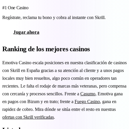
#1 One Casino
Regístrate, reclama tu bono y cobra al instante con Skrill.
Jugar ahora
Ranking de los mejores casinos
Emotiva Casino escala posiciones en nuestra clasificación de casinos
con Skrill en España gracias a su atención al cliente y a unos pagos
locales muy bien resueltos, algo poco común en operadores tan
recientes. Le falta el rodaje de marcas más veteranas, pero compensa
con cercanía y procesos sencillos. Frente a
Casumo
, Emotiva gana
en pagos con Bizum y en trato; frente a
Fuego Casino
, gana en
rapidez de cobro. Mira dónde se sitúa entre el resto en nuestras
ofertas con Skrill verificadas
.