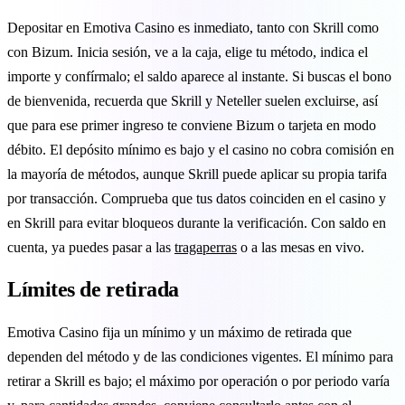
Depositar en Emotiva Casino es inmediato, tanto con Skrill como
con Bizum. Inicia sesión, ve a la caja, elige tu método, indica el
importe y confírmalo; el saldo aparece al instante. Si buscas el bono
de bienvenida, recuerda que Skrill y Neteller suelen excluirse, así
que para ese primer ingreso te conviene Bizum o tarjeta en modo
débito. El depósito mínimo es bajo y el casino no cobra comisión en
la mayoría de métodos, aunque Skrill puede aplicar su propia tarifa
por transacción. Comprueba que tus datos coinciden en el casino y
en Skrill para evitar bloqueos durante la verificación. Con saldo en
cuenta, ya puedes pasar a las
tragaperras
o a las mesas en vivo.
Límites de retirada
Emotiva Casino fija un mínimo y un máximo de retirada que
dependen del método y de las condiciones vigentes. El mínimo para
retirar a Skrill es bajo; el máximo por operación o por periodo varía