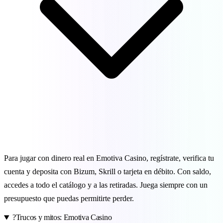
Para jugar con dinero real en Emotiva Casino, regístrate, verifica tu
cuenta y deposita con Bizum, Skrill o tarjeta en débito. Con saldo,
accedes a todo el catálogo y a las retiradas. Juega siempre con un
presupuesto que puedas permitirte perder.
?
Trucos y mitos: Emotiva Casino