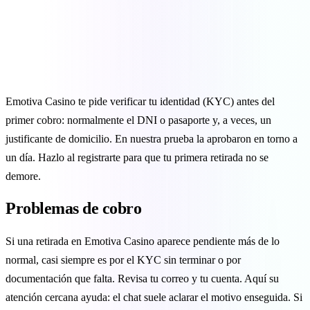
Emotiva Casino te pide verificar tu identidad (KYC) antes del
primer cobro: normalmente el DNI o pasaporte y, a veces, un
justificante de domicilio. En nuestra prueba la aprobaron en torno a
un día. Hazlo al registrarte para que tu primera retirada no se
demore.
Problemas de cobro
Si una retirada en Emotiva Casino aparece pendiente más de lo
normal, casi siempre es por el KYC sin terminar o por
documentación que falta. Revisa tu correo y tu cuenta. Aquí su
atención cercana ayuda: el chat suele aclarar el motivo enseguida. Si