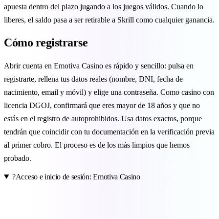
apuesta dentro del plazo jugando a los juegos válidos. Cuando lo
liberes, el saldo pasa a ser retirable a Skrill como cualquier ganancia.
Cómo registrarse
Abrir cuenta en Emotiva Casino es rápido y sencillo: pulsa en
registrarte, rellena tus datos reales (nombre, DNI, fecha de
nacimiento, email y móvil) y elige una contraseña. Como casino con
licencia DGOJ, confirmará que eres mayor de 18 años y que no
estás en el registro de autoprohibidos. Usa datos exactos, porque
tendrán que coincidir con tu documentación en la verificación previa
al primer cobro. El proceso es de los más limpios que hemos
probado.
?
Acceso e inicio de sesión: Emotiva Casino