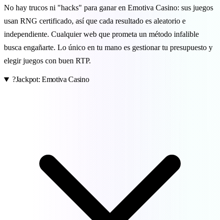
No hay trucos ni "hacks" para ganar en Emotiva Casino: sus juegos
usan RNG certificado, así que cada resultado es aleatorio e
independiente. Cualquier web que prometa un método infalible
busca engañarte. Lo único en tu mano es gestionar tu presupuesto y
elegir juegos con buen RTP.
?
Jackpot: Emotiva Casino