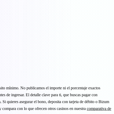
sito mínimo. No publicamos el importe ni el porcentaje exactos
 de ingresar. El detalle clave para ti, que buscas pagar con
a
. Si quieres asegurar el bono, deposita con tarjeta de débito o Bizum
 y compara con lo que ofrecen otros casinos en nuestra
comparativa de