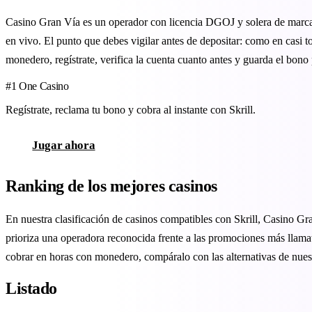
Casino Gran Vía es un operador con licencia DGOJ y solera de marc
en vivo. El punto que debes vigilar antes de depositar: como en casi t
monedero, regístrate, verifica la cuenta cuanto antes y guarda el bono
#1 One Casino
Regístrate, reclama tu bono y cobra al instante con Skrill.
Jugar ahora
Ranking de los mejores casinos
En nuestra clasificación de casinos compatibles con Skrill, Casino Gr
prioriza una operadora reconocida frente a las promociones más llamati
cobrar en horas con monedero, compáralo con las alternativas de nue
Listado