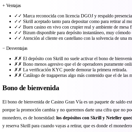
+
Ventajas
✓
✓ Marca reconocida con licencia DGOJ y respaldo presencial 
✓
✓ Skrill aceptado tanto para depositar como para retirar al m
✓
✓ Buen casino en vivo con crupier real y ambiente de mesa fiel
✓
✓ Bizum disponible para depósito instantáneo, muy cómodo
✓
✓ Atención al cliente en castellano con la solvencia de una m
−
Desventajas
✗
✗ El depósito con Skrill no suele activar el bono de bienveni
✗
✗ Bono menos agresivo que el de operadores puramente online,
✗
✗ La verificación KYC puede demorar la primera retirada.
✗
✗ Catálogo de tragaperras algo más contenido que el de las ma
Bono de bienvenida
El bono de bienvenida de Casino Gran Vía es un paquete de saldo extr
porque la promoción cambia y no queremos darte una cifra que no poda
monedero, es de honestidad:
los depósitos con Skrill y Neteller qu
y reserva Skrill para cuando vayas a retirar, que es donde el moneder