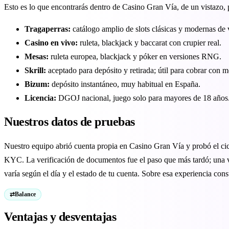
Esto es lo que encontrarás dentro de Casino Gran Vía, de un vistazo, p
Tragaperras:
catálogo amplio de slots clásicas y modernas de 
Casino en vivo:
ruleta, blackjack y baccarat con crupier real.
Mesas:
ruleta europea, blackjack y póker en versiones RNG.
Skrill:
aceptado para depósito y retirada; útil para cobrar con 
Bizum:
depósito instantáneo, muy habitual en España.
Licencia:
DGOJ nacional, juego solo para mayores de 18 años
Nuestros datos de pruebas
Nuestro equipo abrió cuenta propia en Casino Gran Vía y probó el ciclo
KYC. La verificación de documentos fue el paso que más tardó; una ve
varía según el día y el estado de tu cuenta. Sobre esa experiencia cons
⇄
Balance
Ventajas y desventajas