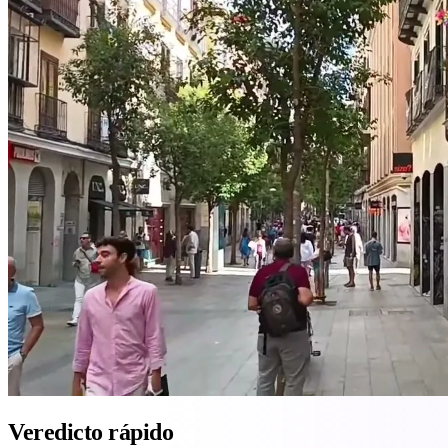
Veredicto rápido