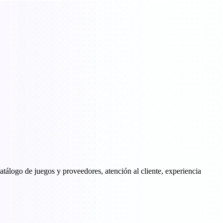
atálogo de juegos y proveedores, atención al cliente, experiencia