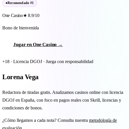
●
Recomendado #1
One Casino
★ 8.9
/10
Bono de bienvenida
Jugar en One Casino →
+18 · Licencia DGOJ · Juega con responsabilidad
Lorena Vega
Redactora de tiradas gratis. Analizamos casinos online con licencia
DGOJ en España, con foco en pagos reales con Skrill, licencias y
condiciones de bonos.
¿Cómo llegamos a cada nota? Consulta nuestra
metodología de
evaluación
.