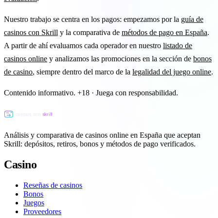
Nuestro trabajo se centra en los pagos: empezamos por la
guía de
casinos con Skrill
y la comparativa de
métodos de pago en España
.
A partir de ahí evaluamos cada operador en nuestro
listado de
casinos online
y analizamos las promociones en la sección de
bonos
de casino
, siempre dentro del marco de la
legalidad del juego online
.
Contenido informativo. +18 · Juega con responsabilidad.
Análisis y comparativa de casinos online en España que aceptan
Skrill: depósitos, retiros, bonos y métodos de pago verificados.
Casino
Reseñas de casinos
Bonos
Juegos
Proveedores