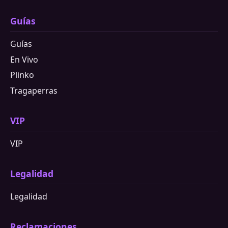
Guías
Guías
En Vivo
Plinko
Tragaperras
VIP
VIP
Legalidad
Legalidad
Reclamaciones