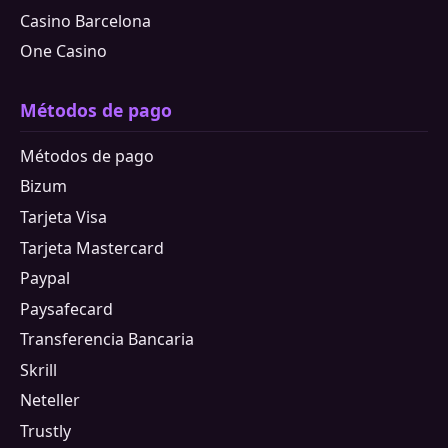
Casino Barcelona
One Casino
Métodos de pago
Métodos de pago
Bizum
Tarjeta Visa
Tarjeta Mastercard
Paypal
Paysafecard
Transferencia Bancaria
Skrill
Neteller
Trustly